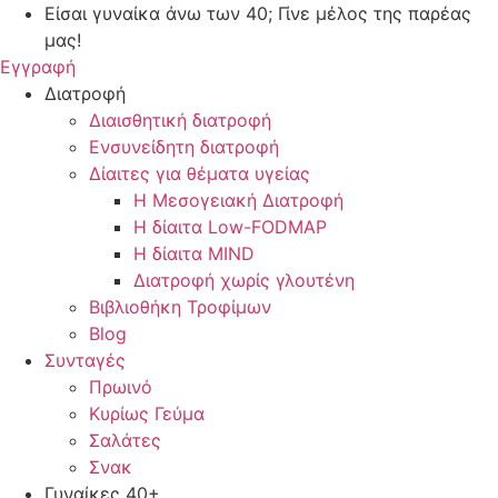
Μετάβαση
Είσαι γυναίκα άνω των 40; Γίνε μέλος της παρέας
στο
μας!
περιεχόμενο
Εγγραφή
Διατροφή
Διαισθητική διατροφή
Ενσυνείδητη διατροφή
Δίαιτες για θέματα υγείας
Η Μεσογειακή Διατροφή
Η δίαιτα Low-FODMAP
Η δίαιτα MIND
Διατροφή χωρίς γλουτένη
Βιβλιοθήκη Τροφίμων
Blog
Συνταγές
Πρωινό
Κυρίως Γεύμα
Σαλάτες
Σνακ
Γυναίκες 40+