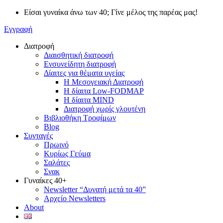
Μετάβαση
Είσαι γυναίκα άνω των 40; Γίνε μέλος της παρέας μας!
στο
Εγγραφή
περιεχόμενο
Διατροφή
Διαισθητική διατροφή
Ενσυνείδητη διατροφή
Δίαιτες για θέματα υγείας
Η Μεσογειακή Διατροφή
Η δίαιτα Low-FODMAP
Η δίαιτα MIND
Διατροφή χωρίς γλουτένη
Βιβλιοθήκη Τροφίμων
Blog
Συνταγές
Πρωινό
Κυρίως Γεύμα
Σαλάτες
Σνακ
Γυναίκες 40+
Newsletter “Δυνατή μετά τα 40”
Αρχείο Newsletters
About