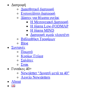
Διατροφή
Διαισθητική διατροφή
Ενσυνείδητη διατροφή
Δίαιτες για θέματα υγείας
Η Μεσογειακή Διατροφή
Η δίαιτα Low-FODMAP
Η δίαιτα MIND
Διατροφή χωρίς γλουτένη
Βιβλιοθήκη Τροφίμων
Blog
Συνταγές
Πρωινό
Κυρίως Γεύμα
Σαλάτες
Σνακ
Γυναίκες 40+
Newsletter “Δυνατή μετά τα 40”
Αρχείο Newsletters
About