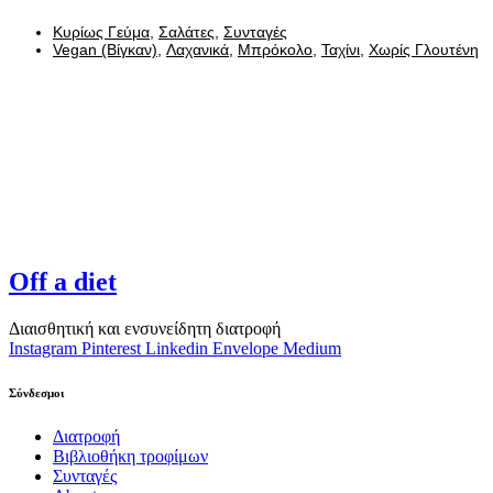
Κυρίως Γεύμα
,
Σαλάτες
,
Συνταγές
Vegan (Βίγκαν)
,
Λαχανικά
,
Μπρόκολο
,
Ταχίνι
,
Χωρίς Γλουτένη
Off a diet
Διαισθητική και ενσυνείδητη διατροφή
Instagram
Pinterest
Linkedin
Envelope
Medium
Σύνδεσμοι
Διατροφή
Βιβλιοθήκη τροφίμων
Συνταγές