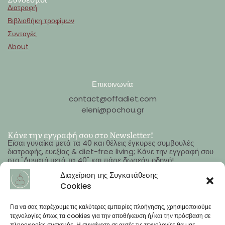
Διατροφή
Βιβλιοθήκη τροφίμων
Συνταγές
About
Επικοινωνία
contact@offadiet.com
eleni@pochou.gr
Κάνε την εγγραφή σου στο Newsletter!
Εϊσαι γυναίκα μετά τα 40 και θέλεις έγκυρες συμβουλές
διατροφής, ευεξίας & diet-free living; Κάνε την εγγραφή σου
στο "Δυνατή μετά τα 40" και πάρε δωρεάν οδηγό!
Όνομα
Διαχείριση της Συγκατάθεσης
Cookies
Email
Για να σας παρέχουμε τις καλύτερες εμπειρίες πλοήγησης, χρησιμοποιούμε
τεχνολογίες όπως τα cookies για την αποθήκευση ή/και την πρόσβαση σε
πληροφορίες συσκευής. Η συναίνεση σε αυτές τις τεχνολογίες θα μας