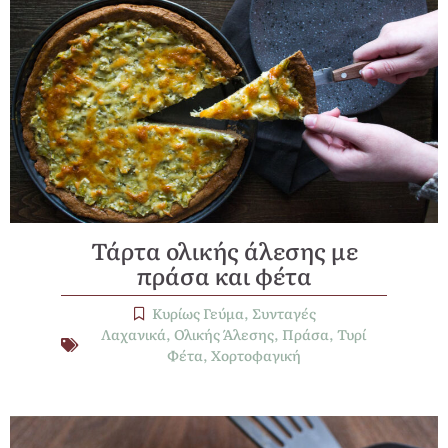
Τάρτα ολικής άλεσης με
πράσα και φέτα
Κυρίως Γεύμα
,
Συνταγές
Λαχανικά
,
Ολικής Άλεσης
,
Πράσα
,
Τυρί
Φέτα
,
Χορτοφαγική