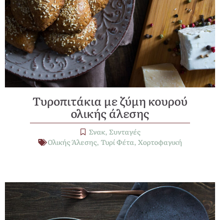
Τυροπιτάκια με ζύμη κουρού
ολικής άλεσης
Σνακ
,
Συνταγές
Ολικής Άλεσης
,
Τυρί Φέτα
,
Χορτοφαγική