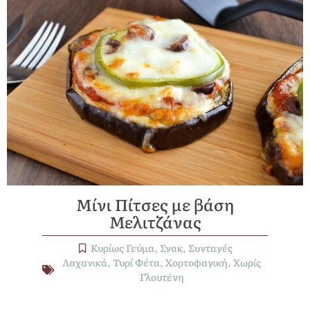
Μίνι Πίτσες με βάση
Μελιτζάνας
Κυρίως Γεύμα
,
Σνακ
,
Συνταγές
Λαχανικά
,
Τυρί Φέτα
,
Χορτοφαγική
,
Χωρίς
Γλουτένη