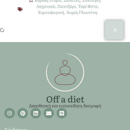
Κυρίως Γεύμα
,
Σαλάτες
,
Συνταγές
Λαχανικά
,
Παντζάρι
,
Τυρί Φέτα
,
Χορτοφαγική
,
Χωρίς Γλουτένη
Off a diet
Διαισθητική και ενσυνείδητη διατροφή
Σύνδεσμοι