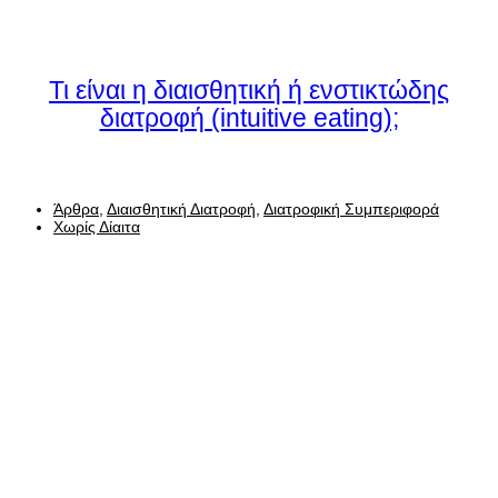
Τι είναι η διαισθητική ή ενστικτώδης
διατροφή (intuitive eating);
Άρθρα
,
Διαισθητική Διατροφή
,
Διατροφική Συμπεριφορά
Χωρίς Δίαιτα