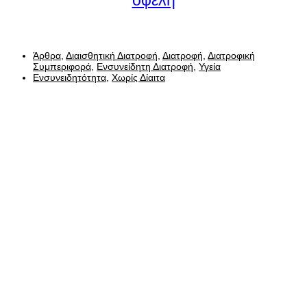
Άρθρα
,
Διαισθητική Διατροφή
,
Διατροφή
,
Διατροφική
Συμπεριφορά
,
Ενσυνείδητη Διατροφή
,
Υγεία
Ενσυνειδητότητα
,
Χωρίς Δίαιτα