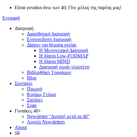
Μετάβαση
Είσαι γυναίκα άνω των 40; Γίνε μέλος της παρέας μας!
στο
Εγγραφή
περιεχόμενο
Διατροφή
Διαισθητική διατροφή
Ενσυνείδητη διατροφή
Δίαιτες για θέματα υγείας
Η Μεσογειακή Διατροφή
Η δίαιτα Low-FODMAP
Η δίαιτα MIND
Διατροφή χωρίς γλουτένη
Βιβλιοθήκη Τροφίμων
Blog
Συνταγές
Πρωινό
Κυρίως Γεύμα
Σαλάτες
Σνακ
Γυναίκες 40+
Newsletter “Δυνατή μετά τα 40”
Αρχείο Newsletters
About