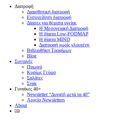
Διατροφή
Διαισθητική διατροφή
Ενσυνείδητη διατροφή
Δίαιτες για θέματα υγείας
Η Μεσογειακή Διατροφή
Η δίαιτα Low-FODMAP
Η δίαιτα MIND
Διατροφή χωρίς γλουτένη
Βιβλιοθήκη Τροφίμων
Blog
Συνταγές
Πρωινό
Κυρίως Γεύμα
Σαλάτες
Σνακ
Γυναίκες 40+
Newsletter “Δυνατή μετά τα 40”
Αρχείο Newsletters
About