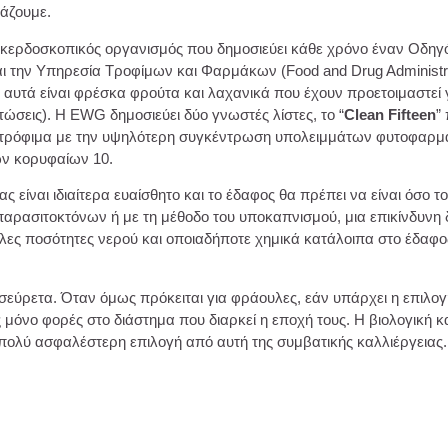
ράζουμε.
μη κερδοσκοπικός οργανισμός που δημοσιεύει κάθε χρόνο έναν Οδ
ι την Υπηρεσία Τροφίμων και Φαρμάκων (Food and Drug Administra
υτά είναι φρέσκα φρούτα και λαχανικά που έχουν προετοιμαστεί γ
ώσεις). Η EWG δημοσιεύει δύο γνωστές λίστες, το “
Clean Fifteen
”
α τρόφιμα με την υψηλότερη συγκέντρωση υπολειμμάτων φυτοφαρμά
ων κορυφαίων 10.
ς είναι ιδιαίτερα ευαίσθητο και το έδαφος θα πρέπει να είναι όσ
αρασιτοκτόνων ή με τη μέθοδο του υποκαπνισμού, μια επικίνδυνη
λες ποσότητες νερού και οποιαδήποτε χημικά κατάλοιπα στο έδαφ
υσεύρετα. Όταν όμως πρόκειται για φράουλες, εάν υπάρχει η επιλογ
 μόνο φορές στο διάστημα που διαρκεί η εποχή τους. Η βιολογική κ
ολύ ασφαλέστερη επιλογή από αυτή της συμβατικής καλλιέργειας.