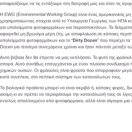
αποφασίζουμε να τις εντάξουμε στη διατροφή μας και όταν τις αγο
Η EWG (Environmental Working Group) είναι ένας αμερικανικός 
χρησιμοποιώντας στοιχεία από το Υπουργείο Γεωργίας των ΗΠΑ κα
για υπολείμματα φυτοφαρμάκων και παρασιτοκτόνων. Τα δείγματα α
αφαιρεθεί μη βρώσιμα μέρη (πχ. με αποφλοίωση σε κάποιες περιπτ
υπολείμματα φυτοφαρμάκων και το “
Dirty Dozen
” που περιέχει τ
Dozen για τέσσερα συνεχόμενα χρόνια και ήταν πάντοτε μεταξύ τ
Αυτό βέβαια δεν θα έπρεπε να μας εκπλήσσει. Το φυτό της φράουλα
σπορά. Αυτό συνήθως επιτυγχάνεται με έναν πλούσιο συνδυασμό π
χημικών ουσιών. Οι φράουλες είναι φρούτα που απορροφούν μεγά
κατά συνέπεια, στο πεπτικό σύστημα των καταναλωτών τους.
Τα βιολογικά προϊόντα μπορεί να είναι ακριβά ή, κάποιες φορές, δ
ακόμη κι αν πρέπει να περιορίσουμε την κατανάλωσή τους σε λίγες
εντελώς απαλλαγμένο από φυτοφάρμακα, αλλά είναι σίγουρα μια π