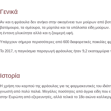
Γενικά
Αν και η φράουλα δεν ανήκει στην οικογένεια των μούρων από βοτ
βατόμουρα, τα σμέουρα, τα μύρτιλα και τα υπόλοιπα είδη μούρων. Κ
η έντονη γλυκύτητα αλλά και η ζουμερή υφή.
Υπάρχουν σήμερα περισσότερες από 600 διαφορετικές ποικιλίες φ
Το 2017, η παγκόσμια παραγωγή φράουλας ήταν 9,2 εκατομμύρια τ
Ιστορία
Η χρήση του καρπού της φράουλας για τις φαρμακευτικές του ιδι
γνωστή από πολύ παλιά. Μεγάλες ποσότητες από άγρια είδη που είχ
στην Ευρώπη από εξερευνητές, αλλά τελικά το 18ο αιώνα καλλιερ