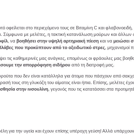
υτό οφείλεται στο περιεχόμενο τους σε Βιταμίνη C και φλαβονοειδή,
γεία. Σύμφωνα με μελέτες, η τακτική κατανάλωση μούρων και άλλω
οφίλ
, να
βοηθήσει στην υψηλή αρτηριακή πίεση
και να
μειώσει 
βλάβες που προκύπτουν από το οξειδωτικό στρες
, μηχανισμοί 
ύψει τις καθημερινές μας ανάγκες, επομένως οι φράουλες μας βοη
ήσουμε την απορρόφηση σιδήρου
από τη διατροφή μας.
ούτα που δεν είναι κατάλληλα για άτομα που πάσχουν από σακχαρώ
δρασή τους στη γλυκόζη του αίματος είναι ήπια. Επίσης, μελέτες έ
ισθησία στην ινσουλίνη
, γεγονός που τις κατατάσσει στα προτιμητ
λη για την υγεία και έχουν επίσης υπέροχη γεύση! Αλλά υπάρχουν 