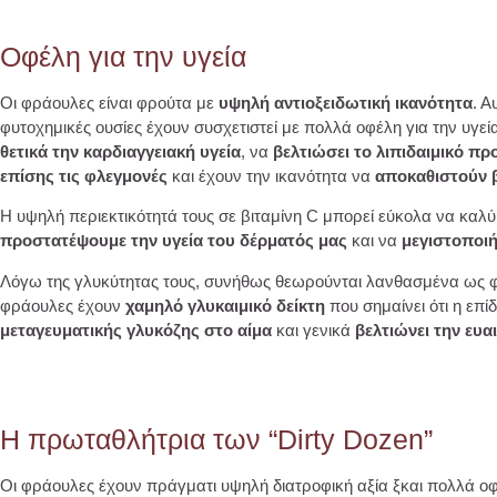
Οφέλη για την υγεία
Οι φράουλες είναι φρούτα με
υψηλή αντιοξειδωτική ικανότητα
. Α
φυτοχημικές ουσίες έχουν συσχετιστεί με πολλά οφέλη για την υ
θετικά την καρδιαγγειακή υγεία
, να
βελτιώσει το λιπιδαιμικό πρ
επίσης τις φλεγμονές
και έχουν την ικανότητα να
αποκαθιστούν 
Η υψηλή περιεκτικότητά τους σε βιταμίνη C μπορεί εύκολα να καλ
προστατέψουμε την υγεία του δέρματός μας
και να
μεγιστοποι
Λόγω της γλυκύτητας τους, συνήθως θεωρούνται λανθασμένα ως φρ
φράουλες έχουν
χαμηλό γλυκαιμικό δείκτη
που σημαίνει ότι η επί
μεταγευματικής γλυκόζης στο αίμα
και γενικά
βελτιώνει την ευα
Η πρωταθλήτρια των “Dirty Dozen”
Οι φράουλες έχουν πράγματι υψηλή διατροφική αξία ξκαι πολλά οφέ