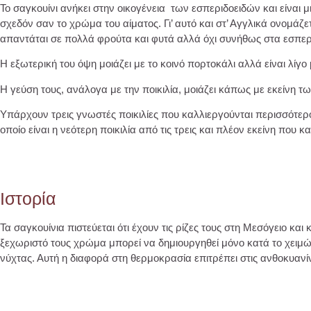
Το σαγκουίνι ανήκει στην οικογένεια των εσπεριδοειδών και είναι μ
σχεδόν σαν το χρώμα του αίματος. Γι’ αυτό και στ’ Αγγλικά ονομάζε
απαντάται σε πολλά φρούτα και φυτά αλλά όχι συνήθως στα εσπερ
Η εξωτερική του όψη μοιάζει με το κοινό πορτοκάλι αλλά είναι λίγο
Η γεύση τους, ανάλογα με την ποικιλία, μοιάζει κάπως με εκείνη τω
Υπάρχουν τρεις γνωστές ποικιλίες που καλλιεργούνται περισσότερο.
οποίο είναι η νεότερη ποικιλία από τις τρεις και πλέον εκείνη που 
Ιστορία
Τα σαγκουίνια πιστεύεται ότι έχουν τις ρίζες τους στη Μεσόγειο κ
ξεχωριστό τους χρώμα μπορεί να δημιουργηθεί μόνο κατά το χειμών
νύχτας. Αυτή η διαφορά στη θερμοκρασία επιτρέπει στις ανθοκυα