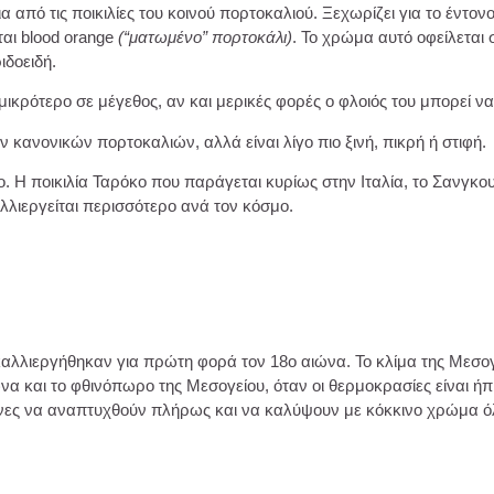
ια από τις ποικιλίες του κοινού πορτοκαλιού. Ξεχωρίζει για το έντο
ται blood orange
(“ματωμένο” πορτοκάλι)
. Το χρώμα αυτό οφείλεται 
ιδοειδή.
 μικρότερο σε μέγεθος, αν και μερικές φορές ο φλοιός του μπορεί να
ν κανονικών πορτοκαλιών, αλλά είναι λίγο πιο ξινή, πικρή ή στιφή.
 Η ποικιλία Ταρόκο που παράγεται κυρίως στην Ιταλία, το Σανγκουι
καλλιεργείται περισσότερο ανά τον κόσμο.
αι καλλιεργήθηκαν για πρώτη φορά τον 18ο αιώνα. Το κλίμα της Μεσο
α και το φθινόπωρο της Μεσογείου, όταν οι θερμοκρασίες είναι ήπι
νίνες να αναπτυχθούν πλήρως και να καλύψουν με κόκκινο χρώμα ό