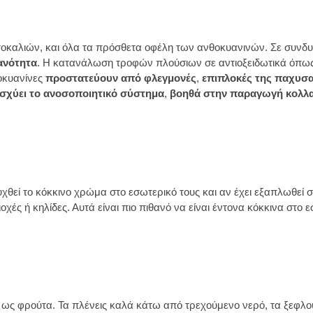
ορτοκαλιών, και όλα τα πρόσθετα οφέλη των ανθοκυανινών. Σε συνδυ
κανότητα
. Η κατανάλωση τροφών πλούσιων σε αντιοξειδωτικά όπως 
θοκυανίνες
προστατεύουν από φλεγμονές
,
επιπλοκές της παχυσ
νισχύει το ανοσοποιητικό σύστημα
,
βοηθά στην παραγωγή κολλ
υχθεί το κόκκινο χρώμα στο εσωτερικό τους και αν έχει εξαπλωθεί σ
ς ή κηλίδες. Αυτά είναι πιο πιθανό να είναι έντονα κόκκινα στο ε
ως φρούτα. Τα πλένεις καλά κάτω από τρεχούμενο νερό, τα ξεφλουδ