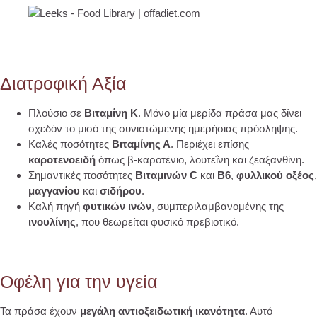
Διατροφική Αξία
Πλούσιο σε
Βιταμίνη Κ
. Μόνο μία μερίδα πράσα μας δίνει
σχεδόν το μισό της συνιστώμενης ημερήσιας πρόσληψης.
Καλές ποσότητες
Βιταμίνης Α
. Περιέχει επίσης
καροτενοειδή
όπως β-καροτένιο, λουτεΐνη και ζεαξανθίνη.
Σημαντικές ποσότητες
Βιταμινών C
και
B6
,
φυλλικού οξέος
,
μαγγανίου
και
σιδήρου
.
Καλή πηγή
φυτικών ινών
, συμπεριλαμβανομένης της
ινουλίνης
, που θεωρείται φυσικό πρεβιοτικό.
Οφέλη για την υγεία
Τα πράσα έχουν
μεγάλη αντιοξειδωτική ικανότητα
. Αυτό