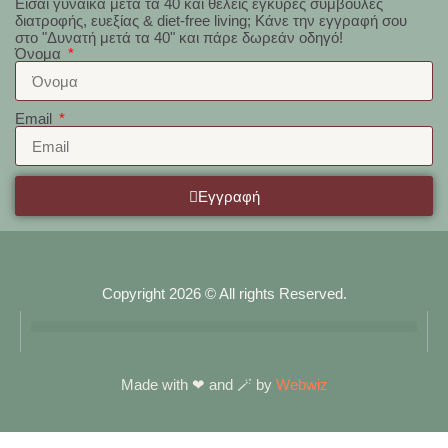
Εϊσαι γυναίκα μετά τα 40 και θέλεις έγκυρες συμβουλές
διατροφής, ευεξίας & diet-free living; Κάνε την εγγραφή σου
στο "Δυνατή μετά τα 40" και πάρε δωρεάν οδηγό!
Όνομα
Email
Εγγραφή
Copyright 2026 © All rights Reserved.
Made with ❤ and 🪄 by
Webwiz